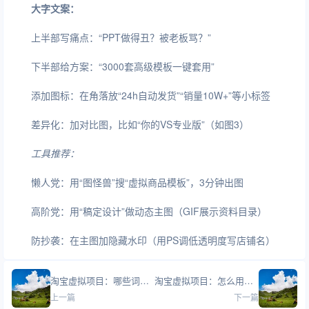
大字文案：
上半部写痛点：“PPT做得丑？被老板骂？”
下半部给方案：“3000套高级模板一键套用”
添加图标：在角落放“24h自动发货”“销量10W+”等小标签
差异化：加对比图，比如“你的VS专业版”（如图3）
工具推荐：
懒人党：用“图怪兽”搜“虚拟商品模板”，3分钟出图
高阶党：用“稿定设计”做动态主图（GIF展示资料目录）
防抄袭：在主图加隐藏水印（用PS调低透明度写店铺名）
淘宝虚拟项目：哪些词是淘宝违禁词？
淘宝虚拟项目：怎么用小红书给淘宝店引流？
上一篇
下一篇