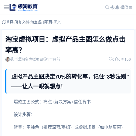
登录
首页
-
所有文档
-
淘宝虚拟项目
-
正文
淘宝虚拟项目：虚拟产品主图怎么做点击
率高？
枫叶
淘宝虚拟项目
1个月前
0
0
156
虚拟产品主图决定70%的转化率，记住“3秒法则”
——让人一眼就想点！
爆款主图公式：痛点+解决方案+信任背书
设计步骤：
背景：用纯色（推荐深蓝/墨绿）或虚拟场景（如电脑屏幕）