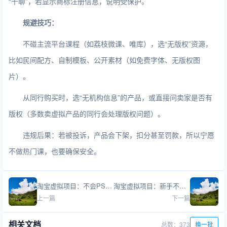
“千聊”，若显示商标注册信息，说明受保护。
规避技巧：
不碰主流平台课程（如荔枝微课、唯库），选“无版权”资源，
比如民间配方、自制模板、公开素材（如免费字体、无版权图
片）。
从同行购买时，选“无机构信息”的产品，或直接问卖家是否有
版权（多数卖虚拟产品的同行会处理版权问题）。
违规后果：若被投诉，产品会下架，扣分甚至罚款，所以宁愿
不做热门课，也要确保安全。
淘宝虚拟项目：不会PS怎么做高点击主图？有哪些偷懒技巧？
淘宝虚拟项目：新手不会选品怎么办？有哪些简单方法？
上一篇
下一篇
相关文档
总数：373
换一批