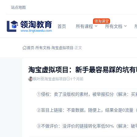
站点地图
领淘课堂
首页
所有课程
所有文档
首页
-
所有文档
-
淘宝虚拟项目
-
正文
淘宝虚拟项目：新手最容易踩的坑有
枫叶
淘宝虚拟项目
1个月前
①侵权：卖了没版权的素材，被举报扣分（解决：买
②盲目上链接：不查数据，随便上，结果全是0流量（解
③不做评价：没评价的链接转化率低50%（解决：破