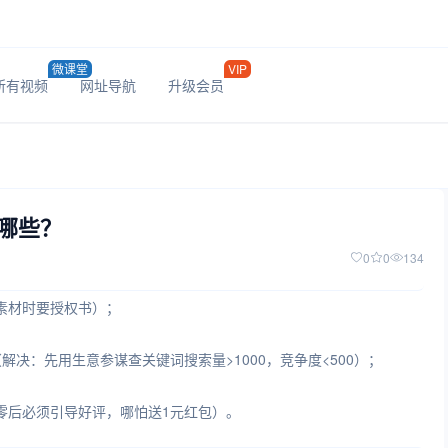
微课堂
VIP
所有视频
网址导航
升级会员
哪些？
0
0
134
素材时要授权书）；
决：先用生意参谋查关键词搜索量>1000，竞争度<500）；
零后必须引导好评，哪怕送1元红包）。