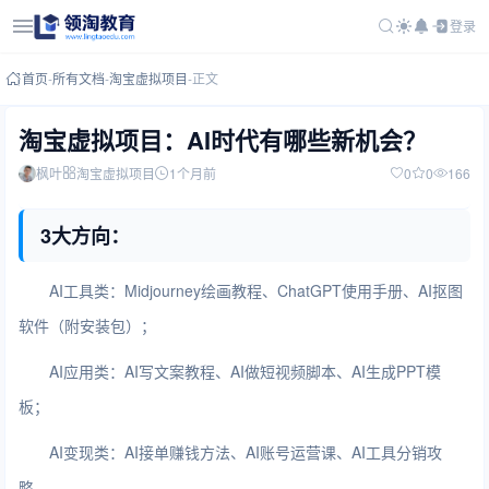
登录
首页
-
所有文档
-
淘宝虚拟项目
-
正文
淘宝虚拟项目：AI时代有哪些新机会？
枫叶
淘宝虚拟项目
1个月前
0
0
166
3大方向：
AI工具类：Midjourney绘画教程、ChatGPT使用手册、AI抠图
软件（附安装包）；
AI应用类：AI写文案教程、AI做短视频脚本、AI生成PPT模
板；
AI变现类：AI接单赚钱方法、AI账号运营课、AI工具分销攻
略。