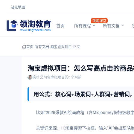
站点地图
领淘课堂
首页
所有课程
所有文档
首页
-
所有文档
-
淘宝虚拟项目
-
正文
淘宝虚拟项目：怎么写高点击的商品
枫叶
淘宝虚拟项目
1个月前
用公式：核心词+场景词+人群词+营销词
用公式：核心词+场景词+人群词+营销词。
比如”2026爆款AI绘画教程（含Midjourney保
关键词来源：①淘宝搜索下拉框，输入”AI”会出现”AI