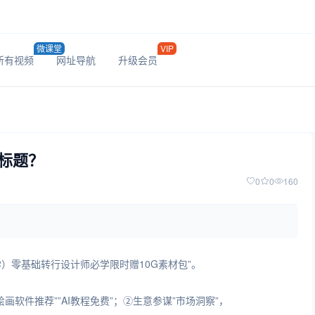
微课堂
VIP
所有视频
网址导航
升级会员
标题？
0
0
160
。
姆级教学）零基础转行设计师必学限时赠10G素材包”。
绘画软件推荐””AI教程免费”；②生意参谋”市场洞察”，