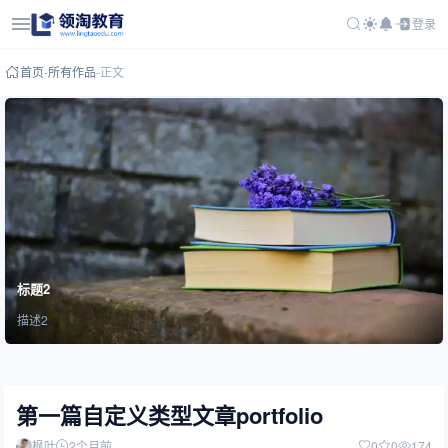
登录
首页
-
所有作品
-
正文
标题2
描述2
第一篇自定义类型文章portfolio
枫叶
2个月前
0
0
174