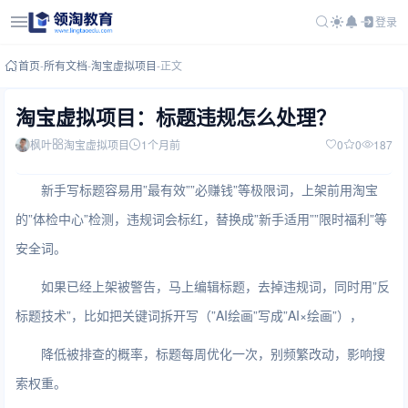
登录
首页
-
所有文档
-
淘宝虚拟项目
-
正文
淘宝虚拟项目：标题违规怎么处理？
枫叶
淘宝虚拟项目
1个月前
0
0
187
新手写标题容易用”最有效””必赚钱”等极限词，上架前用淘宝
的”体检中心”检测，违规词会标红，替换成”新手适用””限时福利”等
安全词。
如果已经上架被警告，马上编辑标题，去掉违规词，同时用”反
标题技术”，比如把关键词拆开写（”AI绘画”写成”AI×绘画”），
降低被排查的概率，标题每周优化一次，别频繁改动，影响搜
索权重。