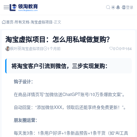
登录
首页
-
所有文档
-
淘宝虚拟项目
-
正文
淘宝虚拟项目：怎么用私域做复购？
枫叶
淘宝虚拟项目
1个月前
0
0
164
将淘宝客户引流到微信，三步实现复购：
钩子设计：
在商品详情页写“加微信送ChatGPT账号/10万条爆款文案”。
自动回复：“添加微信XXX，领取后还能享终身免费更新！”。
朋友圈运营：
每天发3条：1条用户好评+1条新品预告+1条干货（如“AI工具