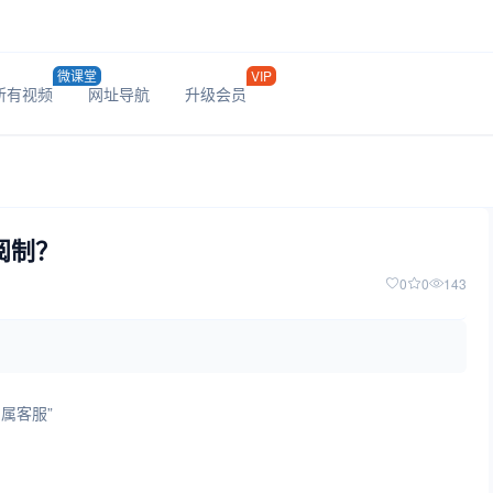
微课堂
VIP
所有视频
网址导航
升级会员
阅制？
0
0
143
专属客服”