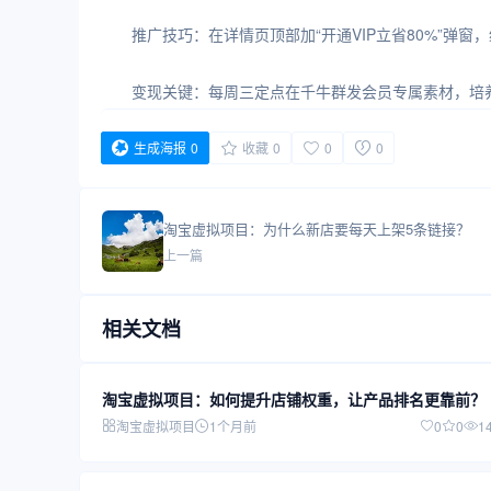
推广技巧：在详情页顶部加“开通VIP立省80%”弹
变现关键：每周三定点在千牛群发会员专属素材，培
生成海报
0
收藏
0
0
0
淘宝虚拟项目：为什么新店要每天上架5条链接？
上一篇
相关文档
淘宝虚拟项目：如何提升店铺权重，让产品排名更靠前？
淘宝虚拟项目
1个月前
0
0
1