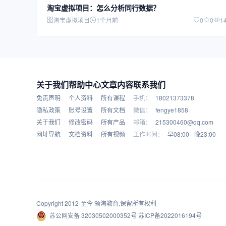
淘宝虚拟项目：怎么分析同行数据？
淘宝虚拟项目
1个月前
0
0
1
关于我们
帮助中心
文章内容
联系我们
免责声明
个人资料
所有课程
手机：
18021373378
隐私政策
账号设置
所有文档
微信：
fengye1858
关于我们
修改密码
所有产品
邮箱：
215300460@qq.com
网址导航
文档资料
所有视频
工作时间：
早08:00 - 晚23:00
Copyright 2012-至今
领淘教育
.保留所有权利
苏公网安备 32030502000352号
苏ICP备2022016194号