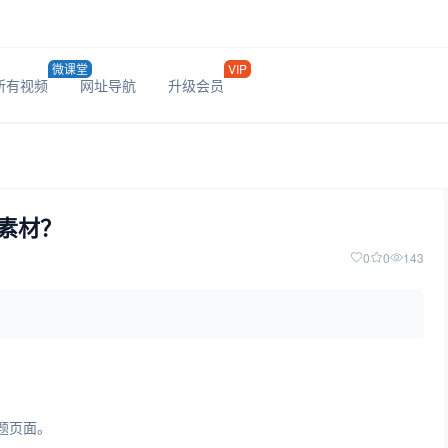
微课堂
VIP
所有视频
网址导航
升级会员
素材？
0
0
143
问题页面。