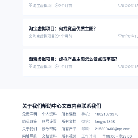
淘宝虚拟项目
2个月前
0
0
1
淘宝虚拟项目：何找竞品优质主图？
淘宝虚拟项目
1个月前
0
0
1
淘宝虚拟项目：虚拟产品主图怎么做点击率高？
淘宝虚拟项目
1个月前
0
0
1
关于我们
帮助中心
文章内容
联系我们
免责声明
个人资料
所有课程
手机：
18021373378
隐私政策
账号设置
所有文档
微信：
fengye1858
关于我们
修改密码
所有产品
邮箱：
215300460@qq.com
网址导航
文档资料
所有视频
工作时间：
早08:00 - 晚23:00