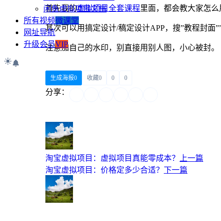
首先我的
虚拟项目全套课程
里面，都会教大家怎么
闲鱼虚拟项目文档
所有视频
微课堂
其次可以用搞定设计/稿定设计APP，搜”教程封面
网址导航
升级会员
VIP
注意加自己的水印，别直接用别人图，小心被封。
生成海报
0
收藏
0
0
0
分享：
淘宝虚拟项目：虚拟项目真能零成本？
上一篇
淘宝虚拟项目：价格定多少合适？
下一篇