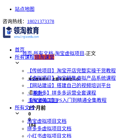
站点地图
咨询热线：
18021373378
首页
首页
-
所有文档
-
淘宝虚拟项目
-
正文
所有课程
领淘课堂
【传统项目】淘宝开店完整实操干货教程
【虚拟项目】淘宝销售虚拟产品系统课程
淘宝虚拟项目：主图不会做怎么办？
【网站建设】搭建自己的视频培训平台
【拼多多】拼多多运营全套课程
枫叶
【淘宝美工】PS入门到精通全集教程
淘宝虚拟项目
所有文档
1个月前
0
0
淘宝虚拟项目文档
184
拼多多虚拟项目文档
小红书虚拟项目文档