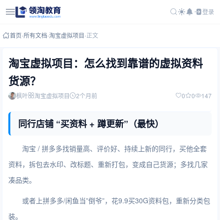
登录
首页
-
所有文档
-
淘宝虚拟项目
-
正文
淘宝虚拟项目：怎么找到靠谱的虚拟资料
货源？
枫叶
淘宝虚拟项目
2个月前
0
0
147
同行店铺 “买资料 + 蹲更新”（最快）
淘宝 / 拼多多找销量高、评价好、持续上新的同行，买他全套
资料，拆包去水印、改标题、重新打包，变成自己货源；多找几家
凑品类。
或者上拼多多/闲鱼当”倒爷”，花9.9买30G资料包，重新分类包
装。