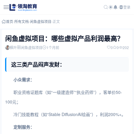
登录
首页
-
所有文档
-
闲鱼虚拟项目
-
正文
闲鱼虚拟项目：哪些虚拟产品利润最高？
枫叶
闲鱼虚拟项目
1个月前
0
0
202
这三类产品闷声发财：
小众需求：
职业资格证题库（如“一级建造师”“执业药师”），客单价50-
100元；
冷门技能教程（如“Stable DiffusionAI绘画”），利润200%+。
定制服务：