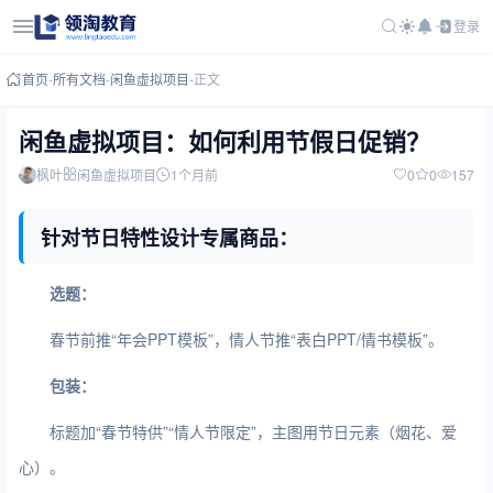
登录
首页
-
所有文档
-
闲鱼虚拟项目
-
正文
闲鱼虚拟项目：如何利用节假日促销？
枫叶
闲鱼虚拟项目
1个月前
0
0
157
针对节日特性设计专属商品：
选题：
春节前推“年会PPT模板”，情人节推“表白PPT/情书模板”。
包装：
标题加“春节特供”“情人节限定”，主图用节日元素（烟花、爱
心）。