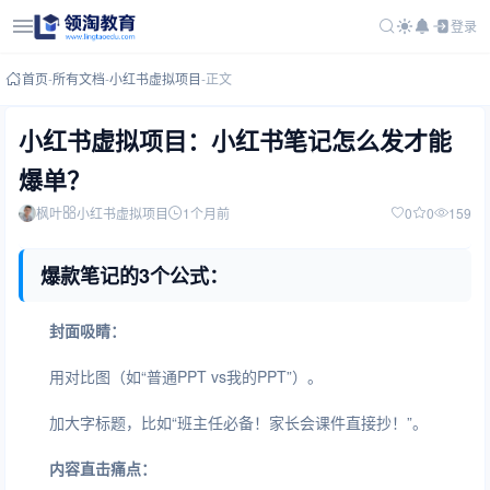
登录
首页
-
所有文档
-
小红书虚拟项目
-
正文
小红书虚拟项目：小红书笔记怎么发才能
爆单？
枫叶
小红书虚拟项目
1个月前
0
0
159
爆款笔记的3个公式：
封面吸睛：
用对比图（如“普通PPT vs我的PPT”）。
加大字标题，比如“班主任必备！家长会课件直接抄！”。
内容直击痛点：