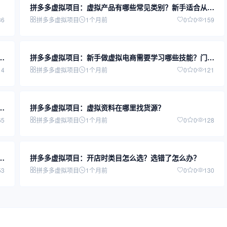
拼多多虚拟项目：虚拟产品有哪些常见类别？新手适合从哪
类入手？
36
拼多多虚拟项目
1个月前
0
0
159
回
拼多多虚拟项目：新手做虚拟电商需要学习哪些技能？门槛
高吗？
14
拼多多虚拟项目
1个月前
0
0
121
微
拼多多虚拟项目：虚拟资料在哪里找货源？
65
拼多多虚拟项目
1个月前
0
0
128
拼多多虚拟项目：开店时类目怎么选？选错了怎么办？
53
拼多多虚拟项目
1个月前
0
0
130