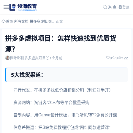
登录
首页
-
所有文档
-
拼多多虚拟项目
-
正文
拼多多虚拟项目：怎样快速找到优质货
源？
枫叶
拼多多虚拟项目
1个月前
0
0
122
5大找货渠道：
同行代发：在拼多多找低价店铺谈分销（利润对半开）
资源网站：淘链客/众人帮等平台批量采购
自制内容：用Canva设计模板，讯飞听见转写免费公开课
信息差搬运：把B站免费教程打包成”网红同款运营课”