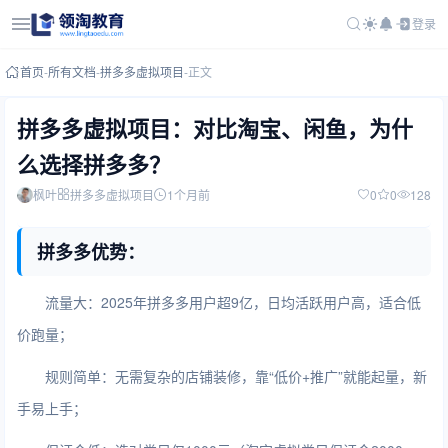
登录
首页
-
所有文档
-
拼多多虚拟项目
-
正文
拼多多虚拟项目：对比淘宝、闲鱼，为什
么选择拼多多？
枫叶
拼多多虚拟项目
1个月前
0
0
128
拼多多优势：
流量大：2025年拼多多用户超9亿，日均活跃用户高，适合低
价跑量；
规则简单：无需复杂的店铺装修，靠“低价+推广”就能起量，新
手易上手；