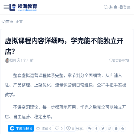
登录
首页
-
-
正文
虚拟课程内容详细吗，学完能不能独立开
店？
枫叶
1个月前
0
0
78
整套虚拟运营课程体系完整，章节划分全面细致，从店铺入
驻、产品整理、上架优化、流量运营到日常维稳，全程手把手实操
教学。
不讲空洞理论，每一步都落地可用，学完之后完全可以独立开
店、自主运营、稳定出单。
生成海报
0
收藏
0
0
0
分享：