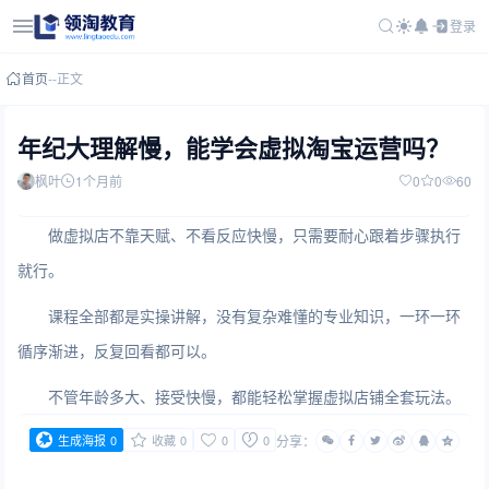
登录
首页
-
-
正文
年纪大理解慢，能学会虚拟淘宝运营吗？
枫叶
1个月前
0
0
60
做虚拟店不靠天赋、不看反应快慢，只需要耐心跟着步骤执行
就行。
课程全部都是实操讲解，没有复杂难懂的专业知识，一环一环
循序渐进，反复回看都可以。
不管年龄多大、接受快慢，都能轻松掌握虚拟店铺全套玩法。
生成海报
0
收藏
0
0
0
分享：